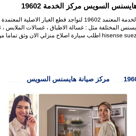
ايسنس السويس مركز الخدمة 19602
لصيانة هايسنس في السويس عليك التواصل مع رقم الخدمة المعتمد 19602 لت
سنس المختلفة مثل : غسالة الاطباق ، غسالات الملابس ، 
بوتاجاز ، ميكروويف ، سخان الغاز ، مجفف الملابس . hisense suez اطلب سيارة اصلا
مركز صيانة هايسنس السويس