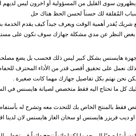
 يظهرون سوى القليل من المسؤولية
أو اخرون ليس لديهم ال
لأسباب المُقلقة لك حسناً لحسن الحظ هناك حل
 شريك يُقدر أهمية الوقت ويعرف جيداً كيف يقدم الخدمة ب
لة بغض النظر عن مدي مشكلة جهازك سوف نكون على مستوي
 اجهزة هايسنس بشكل كبير ليس ذلك فحسب بل يضع مصلحة ال
ذلك نعمل على تحقيق أقصى قدر من الأداء المحترف للحفاظ 
مكن نحن نهتم بكل تفاصيل جهازك مهما كانت صغيرة
.
عليك كل ما تحتاج اليه فقط متخصص لصيانة هايسنس في السوي
مختص فقط بالمنتج الخاص بك للتحدث معه وتشرح له بأستف
 او ديب فريزر هايسنس او سخان الغاز هايسنس لان لدين
أمرًا صعبًا إلى حد ما لكننا دائماً ننجح دائماً في تخطي 