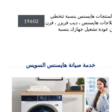
واجد قطع الغيار الاصلية المعتمدة لمنتجات هايسنس بنسبة تتخطي
19602
ثلاجات هايسنس ، ديب فريزر ، فرن
ح منزلي الان وثق تماما من عودة تشغيل جهازك بنسبة
خدمة صيانة هايسنس السويس