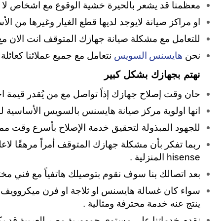
معظمنا قد يشعر بالحيرة خشية الوقوع مع اشخاص لا
او مراكز صيانة لايوجد لديها قطع الغيار وغيرها من ا
للتعامل مع مشكلة صيانة جهازك المتوقف انت الان مع
هايسنس السويس
نحن
نتعامل مع جميع عملائنا كعائ
نهتم بجهازك بشكل كبير
حان وقت إصلاح جهازك إذاً تواصل مع من يُقدر قيمة
انها اولوية مركز صيانة هايسنس بالسويس الأساسية ل
للجهود المبذولة لتحقيق خدمة الإصلاح بأسرع وقت م
ربما تفكر بأن مشكلة جهازك المتوقف أمراً مرهقًا لا
hisense المنزلية .
بعد اتصالك بنا سوف نقوم بتوصيلك هاتفياً مع فني 
سواء كان غسالة هايسنس او ثلاجة او فرن ميكروويف
ينتج عنه خدمة محترفة ومثالية .
نقدم خدماتنا على مستوى جمهورية مصر العربية قد يكون 