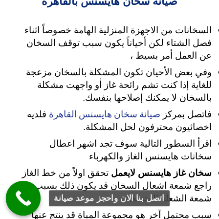
صيانة سخان هايسنس بالقاهرة
السخانات من الاجهزة المنزلية الهامة خصوصاً اثناء
فصل الشتاء لكن أحياناً يكون سبب توقف السخان
عن العمل أمر بسيط ،
وفي بعض الأحيان تكون المشكلة بالسخان مزعجة
للغاية
إذا كنت تشم رائحة غاز أو واجهت مشكلة
بالسخان لا يمكنك إصلاحها بنفسك.
صيانة سخان هايسنس القاهرة
فاتصل بمركز
فلديه
اخصائيون محترفون لحل المشكلة.
اقرأ السطور التالية سوف تجد اشهر اعطال
سخانات هايسنس الغاز والكهرباء
سخان غاز هايسنس لايعمل
تحقق اولاً من خط الغاز
راجع شمعة اشعال السخان قد يكون ذلك بسبب
شمعة الشعلة المتسخة .
اتصل بنا الان واحجز موعد صيانة
سبب محتمل آخر هو مجموعة المياة قد ينتج عنها