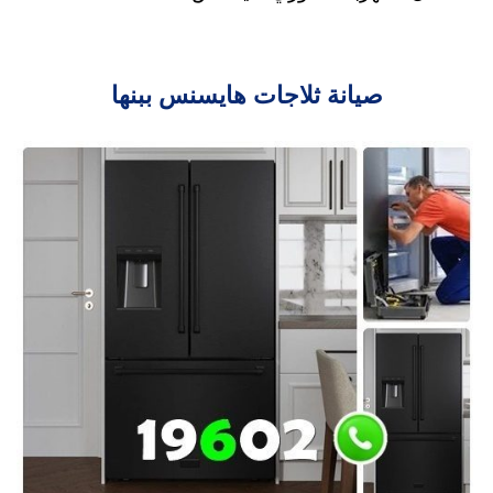
صيانة ثلاجات هايسنس ببنها