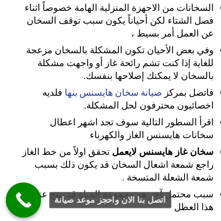
السخانات من الاجهزة المنزلية الهامة خصوصاً اثناء
فصل الشتاء لكن أحياناً يكون سبب توقف السخان
عن العمل أمر بسيط ،
وفي بعض الأحيان تكون المشكلة بالسخان مزعجة
للغاية
إذا كنت تشم رائحة غاز أو واجهت مشكلة
بالسخان لا يمكنك إصلاحها بنفسك.
صيانة سخان هايسنس بنها
فاتصل بمركز
فلديه
اخصائيون محترفون لحل المشكلة.
اقرأ السطور التالية سوف تجد اشهر اعطال
سخانات هايسنس الغاز والكهرباء
سخان غاز هايسنس لايعمل
تحقق اولاً من خط الغاز
راجع شمعة اشعال السخان قد يكون ذلك بسبب
شمعة الشعلة المتسخة .
سبب محتمل آخر هو مجموعة المياة قد ينتج عنها
اتصل بنا الان واحجز موعد صيانة
هذا العطل