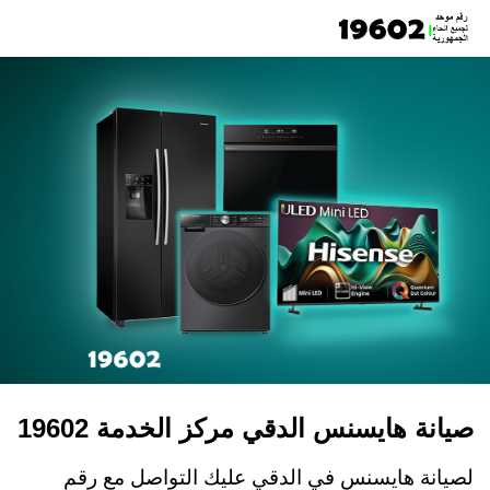
صيانة هايسنس الدقي مركز الخدمة 19602
لصيانة هايسنس في الدقي عليك التواصل مع رقم