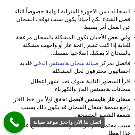
السخانات من الاجهزة المنزلية الهامة خصوصاً اثناء
فصل الشتاء لكن أحياناً يكون سبب توقف السخان
عن العمل أمر بسيط ،
وفي بعض الأحيان تكون المشكلة بالسخان مزعجة
للغاية
إذا كنت تشم رائحة غاز أو واجهت مشكلة
بالسخان لا يمكنك إصلاحها بنفسك.
صيانة سخان هايسنس الدقي
فاتصل بمركز
فلديه
اخصائيون محترفون لحل المشكلة.
اقرأ السطور التالية سوف تجد اشهر اعطال
سخانات هايسنس الغاز والكهرباء
سخان غاز هايسنس لايعمل
تحقق اولاً من خط الغاز
راجع شمعة اشعال السخان قد يكون ذلك بسبب
شمعة الشعلة المتسخة .
اتصل بنا الان واحجز موعد صيانة
سبب محتمل آخر هو مجموعة المياة قد ينتج عنها
هذا العطل