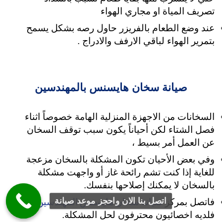
تصريف المياة او مجاري الهواء
عند وضع الطعام بالفريزر حاول رصه بشكل يسمح
بتمرير الهواء لباقي الارفف والادراج .
صيانة سخان هايسنس بالمهندسين
السخانات من الاجهزة المنزلية الهامة خصوصاً اثناء
فصل الشتاء لكن أحياناً يكون سبب توقف السخان
عن العمل أمر بسيط ،
وفي بعض الأحيان تكون المشكلة بالسخان مزعجة
للغاية
إذا كنت تشم رائحة غاز أو واجهت مشكلة
بالسخان لا يمكنك إصلاحها بنفسك.
صيانة سخان هايسنس المهندسين
اتصل بنا الان واحجز موعد صيانة
فاتصل بمركز
فلديه اخصائيون محترفون لحل المشكلة.