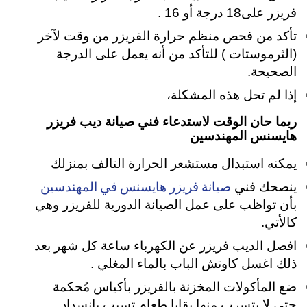
فريزر على18 درجة أو 16 .
تأكد من فحص منظم حرارة الفريزر من وقت لآخر
(الثرموستات ) للتأكد من أنه يعمل على الدرجة
الصحيحة.
إذا لم تحل هذه المشكلة،
ربما حان الوقت لاستدعاء فني صيانة ديب فريزر
هايسنس المهندسين
يمكنه استبدال مستشعر الحرارة التالف بمنزلك
صيانة فريزر هايسنس في المهندسين
ينصحك فني
بأن تواظب على عمل الصيانة الدورية للفريزر وهي
كالأتي.
افصل الديب فريزر عن الكهرباء ساعة كل شهر بعد
ذلك اغسل كاوتش الباب بالماء المغلي .
ضع المأكولات المخزنة بالفريزر بأكياس مُحكمة
حتي لا يتسرب منها بقايا طعام تسبب بانسداد