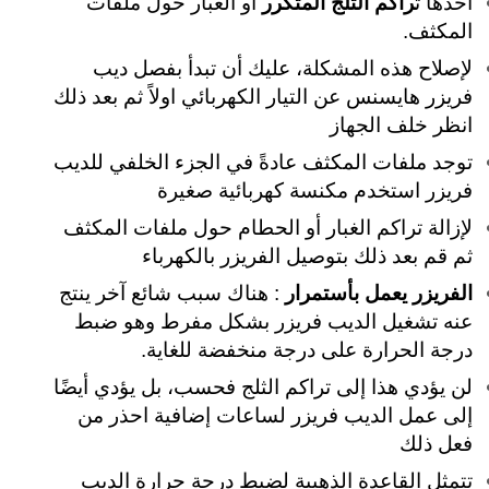
أحدها ت
راكم الثلج المتكرر
أو الغبار حول ملفات
المكثف.
لإصلاح هذه المشكلة، عليك أن تبدأ بفصل ديب
فريزر هايسنس عن التيار الكهربائي اولاً ثم بعد ذلك
انظر خلف الجهاز
توجد ملفات المكثف عادةً في الجزء الخلفي للديب
فريزر استخدم مكنسة كهربائية صغيرة
لإزالة تراكم الغبار أو الحطام
حول ملفات المكثف
ثم قم بعد ذلك بتوصيل الفريزر بالكهرباء
الفريزر يعمل بأستمرار
: هناك سبب شائع آخر ينتج
عنه تشغيل الديب فريزر بشكل مفرط وهو ضبط
درجة الحرارة على درجة منخفضة للغاية.
لن يؤدي هذا إلى تراكم الثلج فحسب، بل يؤدي أيضًا
إلى عمل الديب فريزر لساعات إضافية احذر من
فعل ذلك
تتمثل القاعدة الذهبية لضبط درجة حرارة الديب