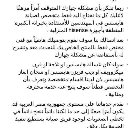
ربما تفكر بأن مشكلة جهازك المتوقف أمراً مرهقًا
لاعليك كل ما تحتاج اليه فقط متخصص لصيانة
هايسنس في المهندسين للأستفادة بخبراته الكبيرة
المتعلقة بأجهزة hisense المنزلية .
بعد اتصالك بنا سوف نقوم بتوصيلك هاتفياً مع فني
مختص فقط بالمنتج الخاص بك للتحدث معه وتشرح
له بأستفاضة عن مشكلة جهازك
سواء كان غسالة هايسنس او ثلاجة او فرن
ميكروويف او ديب فريزر هايسنس او سخان الغاز
هايسنس لان لدينا اقسام متخصصة ونعرف بأن
التخصص قطعاً سوف ينتج عنه خدمة محترفة
ومثالية .
نقدم خدماتنا على مستوى جمهورية مصر العربية قد
يكون أمرًا صعبًا إلى حد ما لكننا دائماً ننجح دائماً في
تخطي الصعوبات لوجود فريق صيانة يستطيع تنفيذ
الخدمة بكل دقة .